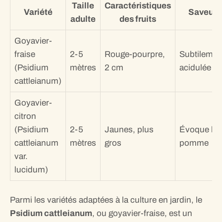
Taille
Caractéristiques
Variété
Saveur
adulte
des fruits
Goyavier-
fraise
2-5
Rouge-pourpre,
Subtilemen
(Psidium
mètres
2 cm
acidulée
cattleianum)
Goyavier-
citron
(Psidium
2-5
Jaunes, plus
Évoque la
cattleianum
mètres
gros
pomme
var.
lucidum)
Parmi les variétés adaptées à la culture en jardin, le
Psidium cattleianum
, ou goyavier-fraise, est un