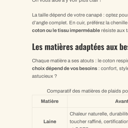
On vous aide à y voir plus clair !
La taille dépend de votre canapé : optez 
d’angle complet. En cuir, préférez la chenill
coton ou le tissu imperméable
résiste aux t
Les matières adaptées aux be
Chaque matière a ses atouts : le coton respi
choix dépend de vos besoins
: confort, sty
astucieux ?
Comparatif des matières de plaids po
Matière
Avan
Chaleur naturelle, durabili
Laine
toucher raffiné, certifica