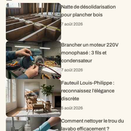
Natte de désolidarisation
pour plancher bois
7 août 2026
Brancher un moteur 220V
monophasé : 3 fils et
condensateur
7 août 2026
Fauteuil Louis-Philippe :
reconnaissez l’élégance
discrète
5 août 2026
Comment nettoyer le trou du
lavabo efficacement ?