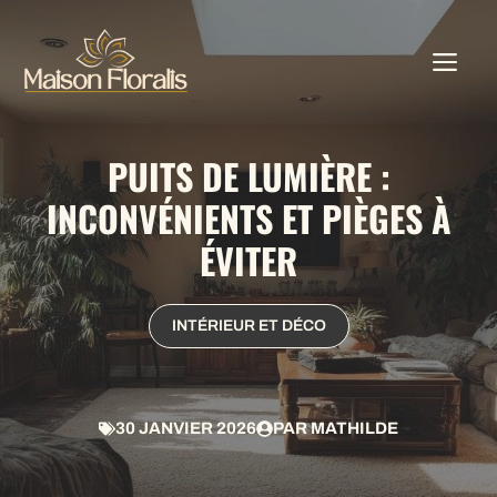
Aller
au
ME
contenu
PUITS DE LUMIÈRE :
INCONVÉNIENTS ET PIÈGES À
ÉVITER
INTÉRIEUR ET DÉCO
30 JANVIER 2026
PAR
MATHILDE