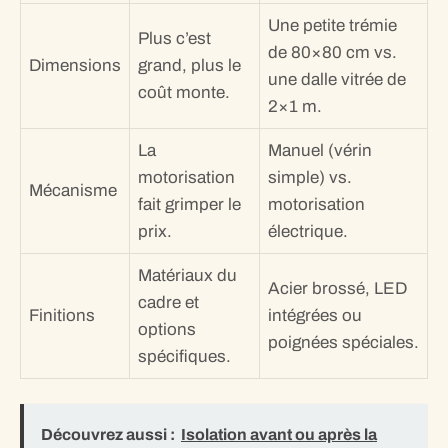
Une petite trémie
Plus c’est
de 80×80 cm vs.
Dimensions
grand, plus le
une dalle vitrée de
coût monte.
2×1 m.
La
Manuel (vérin
motorisation
simple) vs.
Mécanisme
fait grimper le
motorisation
prix.
électrique.
Matériaux du
Acier brossé, LED
cadre et
Finitions
intégrées ou
options
poignées spéciales.
spécifiques.
Découvrez aussi :
Isolation avant ou après la