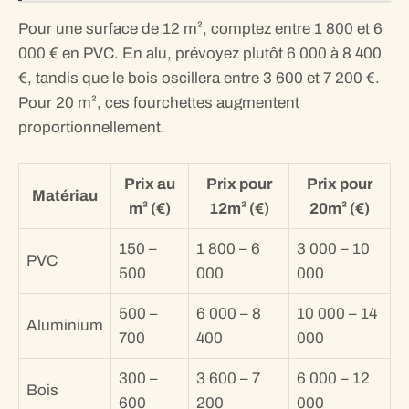
Pour une surface de 12 m², comptez entre 1 800 et 6
000 € en PVC. En alu, prévoyez plutôt 6 000 à 8 400
€, tandis que le bois oscillera entre 3 600 et 7 200 €.
Pour 20 m², ces fourchettes augmentent
proportionnellement.
Prix au
Prix pour
Prix pour
Matériau
m² (€)
12m² (€)
20m² (€)
150 –
1 800 – 6
3 000 – 10
PVC
500
000
000
500 –
6 000 – 8
10 000 – 14
Aluminium
700
400
000
300 –
3 600 – 7
6 000 – 12
Bois
600
200
000