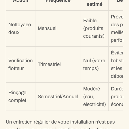
Action
Fréquence
Béné
estimé
Prévent
Faible
Nettoyage
des pan
Mensuel
(produits
doux
meilleur
courants)
perform
Éviter
Vérification
Nul (votre
l’obstru
Trimestriel
flotteur
temps)
et les
débord
Modéré
Durée d
Rinçage
Semestriel/Annuel
(eau,
prolong
complet
électricité)
économ
Un entretien régulier de votre installation n’est pas